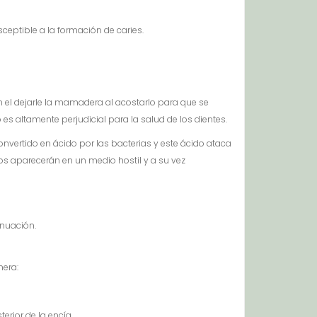
sceptible a la formación de caries.
 el dejarle la mamadera al acostarlo para que se
 altamente perjudicial para la salud de los dientes.
nvertido en ácido por las bacterias y este ácido ataca
ivos aparecerán en un medio hostil y a su vez
inuación.
nera:
erior de la encía.