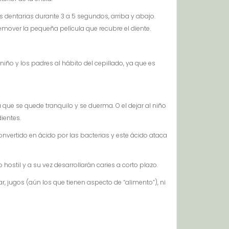
dentarias durante 3 a 5 segundos, arriba y abajo.
remover la pequeña película que recubre el diente.
iño y los padres al hábito del cepillado, ya que es
que se quede tranquilo y se duerma. O el dejar al niño
ientes.
nvertido en ácido por las bacterias y este ácido ataca
hostil y a su vez desarrollarán caries a corto plazo.
 jugos (aún los que tienen aspecto de “alimento”), ni