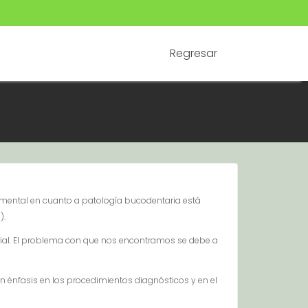
Regresar
amental en cuanto a patología bucodentaria está
).
orial. El problema con que nos encontramos se debe a
on énfasis en los procedimientos diagnósticos y en el