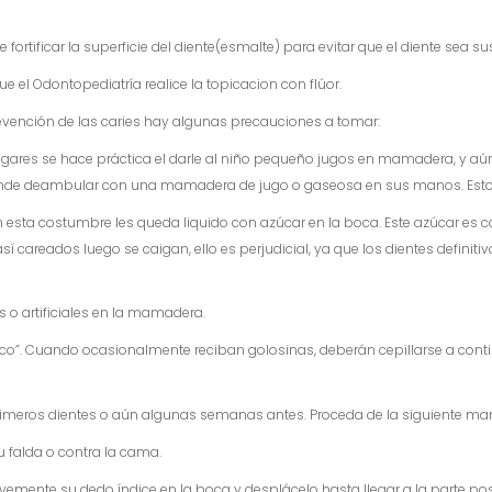
ortificar la superficie del diente(esmalte) para evitar que el diente sea su
e el Odontopediatría realice la topicacion con flúor.
evención de las caries hay algunas precauciones a tomar:
ares se hace práctica el darle al niño pequeño jugos en mamadera, y aún
rande deambular con una mamadera de jugo o gaseosa en sus manos. Esto es
esta costumbre les queda liquido con azúcar en la boca. Este azúcar es co
sí careados luego se caigan, ello es perjudicial, ya que los dientes definit
 o artificiales en la mamadera.
osco”. Cuando ocasionalmente reciban golosinas, deberán cepillarse a cont
meros dientes o aún algunas semanas antes. Proceda de la siguiente ma
 falda o contra la cama.
vemente su dedo índice en la boca y desplácelo hasta llegar a la parte post