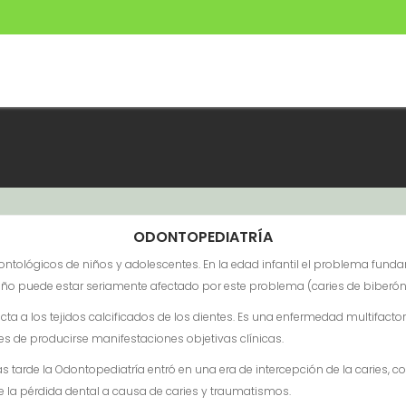
ODONTOPEDIATRÍA
ontológicos de niños y adolescentes. En la edad infantil el problema fund
niño puede estar seriamente afectado por este problema (caries de biberón
ta a los tejidos calcificados de los dientes. Es una enfermedad multifact
es de producirse manifestaciones objetivas clínicas.
 tarde la Odontopediatría entró en una era de intercepción de la caries, c
e la pérdida dental a causa de caries y traumatismos.