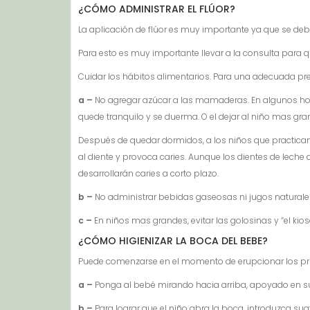
¿CÓMO ADMINISTRAR EL FLÚOR?
La aplicación de flúor es muy importante ya que se debe f
Para esto es muy importante llevar a la consulta para qu
Cuidar los hábitos alimentarios. Para una adecuada pr
a –
No agregar azúcar a las mamaderas. En algunos hog
quede tranquilo y se duerma. O el dejar al niño mas g
Después de quedar dormidos, a los niños que practican 
al diente y provoca caries. Aunque los dientes de leche a
desarrollarán caries a corto plazo.
b –
No administrar bebidas gaseosas ni jugos naturales
c –
En niños mas grandes, evitar las golosinas y “el ki
¿CÓMO HIGIENIZAR LA BOCA DEL BEBE?
Puede comenzarse en el momento de erupcionar los pri
a –
Ponga al bebé mirando hacia arriba, apoyado en su
b –
Para lograr que el niño abra la boca, introduzca sua