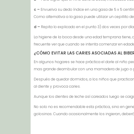
c –
Envuelva su dedo índice en una gasa de 5 x 5 cent
Como alternativa a la gasa puede utilizar un cepillito d
d –
Repita lo explicado en el punto 3) dos veces por día
La higiene de la boca desde una edad temprana tiene, ad
frecuente ver que cuando se intenta comenzar en edades 
¿CÓMO EVITAR LAS CARIES ASOCIADAS AL BIB
En algunos hogares se hace práctica el darle al niño p
mas grande deambular con una mamadera de jugo o gase
Después de quedar dormidos, a los niños que practican 
al diente y provoca caries.
Aunque los dientes de leche así careados luego se caigan,
No solo no es recomendable esta práctica, sino en gene
golosinas. Cuando ocasionalmente los ingieran, deberán