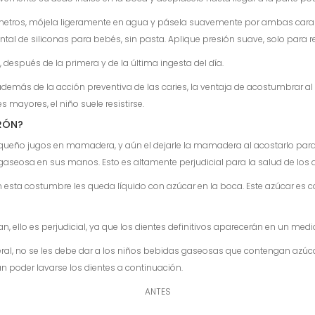
ímetros, mójela ligeramente en agua y pásela suavemente por ambas caras 
ental de siliconas para bebés, sin pasta. Aplique presión suave, solo para 
, después de la primera y de la última ingesta del día.
emás de la acción preventiva de las caries, la ventaja de acostumbrar al n
mayores, el niño suele resistirse.
ERÓN?
equeño jugos en mamadera, y aún el dejarle la mamadera al acostarlo para 
osa en sus manos. Esto es altamente perjudicial para la salud de los d
esta costumbre les queda líquido con azúcar en la boca. Este azúcar es co
 ello es perjudicial, ya que los dientes definitivos aparecerán en un medio 
ral, no se les debe dar a los niños bebidas gaseosas que contengan azúcar,
 poder lavarse los dientes a continuación.
ANTES