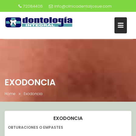
72084406
info@clinicadentaljosue.com
Skip
to
content
EXODONCIA
Home
Exodoncia
EXODONCIA
OBTURACIONES O EMPASTES