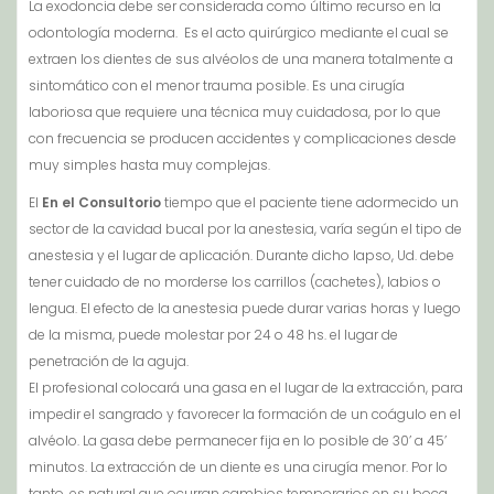
La exodoncia debe ser considerada como último recurso en la
odontología moderna. Es el acto quirúrgico mediante el cual se
extraen los dientes de sus alvéolos de una manera totalmente a
sintomático con el menor trauma posible. Es una cirugía
laboriosa que requiere una técnica muy cuidadosa, por lo que
con frecuencia se producen accidentes y complicaciones desde
muy simples hasta muy complejas.
El
En el Consultorio
tiempo que el paciente tiene adormecido un
sector de la cavidad bucal por la anestesia, varía según el tipo de
anestesia y el lugar de aplicación. Durante dicho lapso, Ud. debe
tener cuidado de no morderse los carrillos (cachetes), labios o
lengua. El efecto de la anestesia puede durar varias horas y luego
de la misma, puede molestar por 24 o 48 hs. el lugar de
penetración de la aguja.
El profesional colocará una gasa en el lugar de la extracción, para
impedir el sangrado y favorecer la formación de un coágulo en el
alvéolo. La gasa debe permanecer fija en lo posible de 30’ a 45’
minutos. La extracción de un diente es una cirugía menor. Por lo
tanto, es natural que ocurran cambios temporarios en su boca.