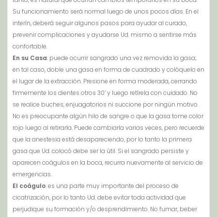
Su funcionamiento será normal luego de unos pocos días. En el
interín, deberá seguir algunos pasos para ayudar al curado,
prevenir complicaciones y ayudarse Ud. mismo a sentirse más
confortable.
En su Casa
: puede ocurrir sangrado una vez removida la gasa;
en tal caso, doble una gasa en forma de cuadrado y colóquelo en
el lugar de la extracción. Presione en forma moderada, cerrando
firmemente los dientes otros 30’ y luego retírela con cuidado. No
se realice buches, enjuagatorios ni succione por ningún motivo.
No es preocupante algún hilo de sangre o que la gasa tome color
rojo luego al retirarla. Puede cambiarla varias veces, pero recuerde
que la anestesia está desapareciendo, por lo tanto la primera
gasa que Ud. colocó debe ser la útil. Si el sangrado persiste y
aparecen coágulos en la boca, recurra nuevamente al servicio de
emergencias.
El coágulo
: es una parte muy importante del proceso de
cicatrización, por lo tanto Ud. debe evitar toda actividad que
perjudique su formación y/o desprendimiento. No fumar, beber